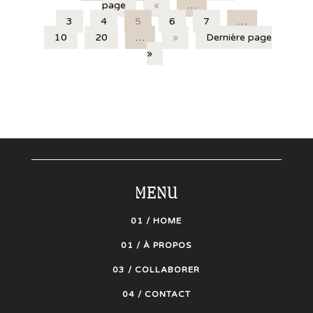
page
«
…
3
4
5
6
7
…
10
20
…
»
Dernière page
»
MENU
01 / HOME
01 / À PROPOS
03 / COLLABORER
04 / CONTACT