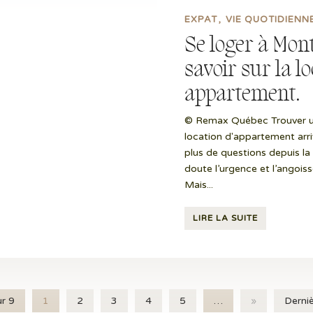
EXPAT
VIE QUOTIDIENN
Se loger à Montr
savoir sur la l
appartement.
© Remax Québec Trouver un
location d'appartement arriv
plus de questions depuis la
doute l’urgence et l’angois
Mais...
LIRE LA SUITE
r 9
1
2
3
4
5
…
»
Derni