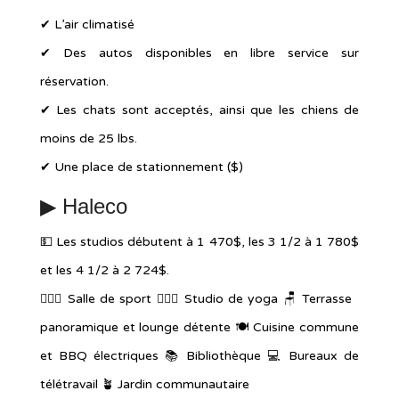
✔︎ L’air climatisé
✔︎ Des autos disponibles en libre service sur
réservation.
✔︎ Les chats sont acceptés, ainsi que les chiens de
moins de 25 lbs.
✔︎ Une place de stationnement ($)
▶︎
Haleco
💵 Les studios débutent à 1 470$, les 3 1/2 à 1 780$
et les 4 1/2 à 2 724$.
🏋🏻‍♀️ Salle de sport 🧘🏻‍♀️ Studio de yoga 🪑 Terrasse
panoramique et lounge détente 🍽 Cuisine commune
et BBQ électriques 📚 Bibliothèque 💻 Bureaux de
télétravail 🪴 Jardin communautaire