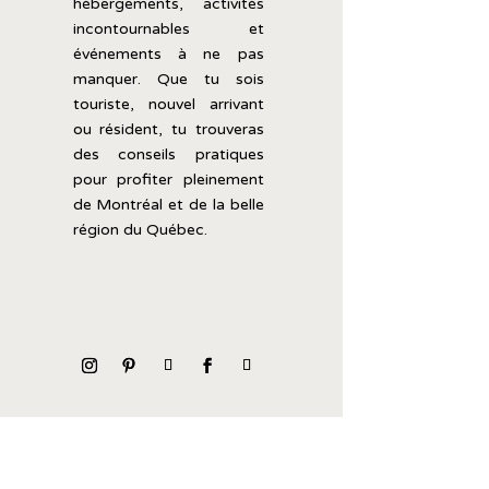
hébergements,
activités
incontournables
et
événements
à
ne
pas
manquer.
Que
tu
sois
touriste,
nouvel
arrivant
ou
résident,
tu
trouveras
des
conseils
pratiques
pour
profiter
pleinement
de
Montréal
et
de
la
belle
région
du
Québec.