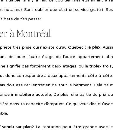
e multiple, si il y a lieu. Le courtier met également à ta
t notaires). Sans oublier que c’est un service gratuit! Ses
is bête de t’en passer.
ier à Montréal
opriété très prisé qui n’existe qu’au Québec :
le plex
. Aussi
nt de louer l’autre étage ou l’autre appartement afin
 ne signifie pas forcément deux étages, ou le triplex trois,
peut donc correspondre à deux appartements côte-à-côte.
is doit assurer l’entretien de tout le bâtiment. Cela peut
ande immobilière actuelle. De plus, une partie du prix du
ncière dans ta capacité d’emprunt. Ce qui veut dire qu’avec
ible.
 vendu sur plan
? La tentation peut être grande avec le