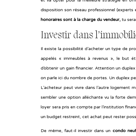
et va opter pour la meilleure stratégie en offr
disposition son réseau professionnel (experts e
honoraires sont à la charge du vendeur,
tu sera
Investir dans l’immobil
Il existe la possibilité d’acheter un type de pr
appelés « immeubles à revenus », le but éta
d’obtenir un gain financier. Attention un duplex
on parle ici du nombre de portes. Un duplex 
L’acheteur peut vivre dans l’autre logement ma
sembler une option alléchante vu la forte dem
loyer sera pris en compte par l’institution fina
un budget restreint, cet achat peut rester poss
De même, faut-il investir dans un
condo neuf