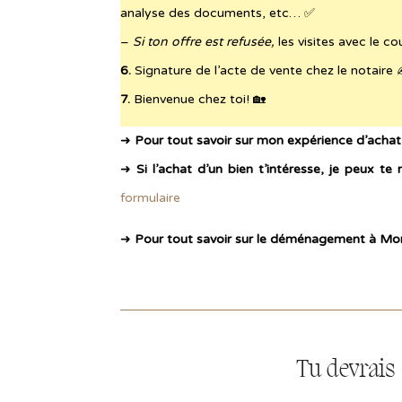
analyse des documents, etc… ✅
–
Si ton offre est refusée,
les visites avec le co
6.
Signature de l’acte de vente chez le notaire 
7.
Bienvenue chez toi! 🏡
➜
Pour tout savoir sur mon expérience d’achat
➜
Si l’achat d’un bien t’intéresse, je peux te
formulaire
➜
Pour tout savoir sur le déménagement à Mon
Tu devrais 