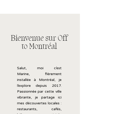
Bienvenue sur Off
to Montréal
Salut, moi c’est
Marine,
fièrement
installée
à
Montréal, je
l’explore
depuis 2017.
Passionnée
par
cette
ville
vibrante,
je
partage
ici
mes
découvertes
locales :
restaurants,
cafés,