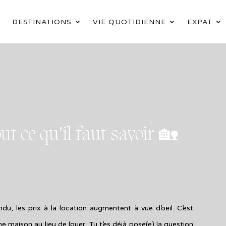
DESTINATIONS
VIE QUOTIDIENNE
EXPAT
ut ce qu’il faut savoir 🏡
du, les prix à la location augmentent à vue d’oeil. C’est
maison au lieu de louer. Tu t’es déjà posé(e) la question