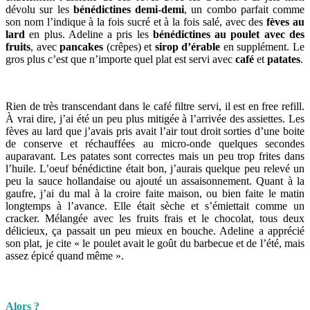
dévolu sur les
bénédictines demi-demi
, un combo parfait comme
son nom l’indique à la fois sucré et à la fois salé, avec des
fèves au
lard
en plus. Adeline a pris les
bénédictines au poulet avec des
fruits
, avec
pancakes
(crêpes) et
sirop d’érable
en supplément. Le
gros plus c’est que n’importe quel plat est servi avec
café
et
patates
.
Rien de très transcendant dans le café filtre servi, il est en free refill.
À vrai dire, j’ai été un peu plus mitigée à l’arrivée des assiettes. Les
fèves au lard que j’avais pris avait l’air tout droit sorties d’une boite
de conserve et réchauffées au micro-onde quelques secondes
auparavant. Les patates sont correctes mais un peu trop frites dans
l’huile. L’oeuf bénédictine était bon, j’aurais quelque peu relevé un
peu la sauce hollandaise ou ajouté un assaisonnement. Quant à la
gaufre, j’ai du mal à la croire faite maison, ou bien faite le matin
longtemps à l’avance. Elle était sèche et s’émiettait comme un
cracker. Mélangée avec les fruits frais et le chocolat, tous deux
délicieux, ça passait un peu mieux en bouche. Adeline a apprécié
son plat, je cite « le poulet avait le goût du barbecue et de l’été, mais
assez épicé quand même ».
Alors ?