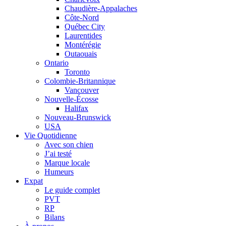
Chaudière-Appalaches
Côte-Nord
Québec City
Laurentides
Montérégie
Outaouais
Ontario
Toronto
Colombie-Britannique
Vancouver
Nouvelle-Écosse
Halifax
Nouveau-Brunswick
USA
Vie Quotidienne
Avec son chien
J’ai testé
Marque locale
Humeurs
Expat
Le guide complet
PVT
RP
Bilans