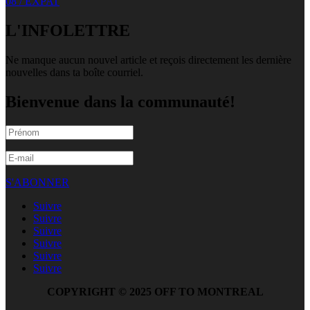
08 / EXPAT
L'INFOLETTRE
Ne manque aucun nouvel article et reçois directement les dernière
nouvelles dans ta boîte courriel.
Bienvenue dans la communauté!
S'ABONNER
Suivre
Suivre
Suivre
Suivre
Suivre
Suivre
COPYRIGHT © 2025 OFF TO MONTREAL