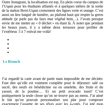
Outre Instagram, la localisation est top. En plein coeur du campus de
l’Uqam pour les étudiants affamés et à quelques mètres de la sortie
de la station Berri-Uqam croisement des lignes verte et orange. C’est
aussi un lieu baigné de lumière, au plafond haut qui respire la green
attitude (je parle pas du faux mur végétal hein…). J’avais presque
envie de me mettre au « 0 déchet » en étant là. À noter que pendant
les beaux jours, il y a même deux terrasses pour profiter de
l’extérieur. 5 à 7 estival me voilà!
Le Brunch
J’ai regardé la carte avant de partir mais impossible de me décider.
Faut dire qu’elle est vraiment complète pour le déjeuner: salé ou
sucré, des oeufs en bénédictine ou en omelette, des fruits et du
yaourt, de la poutine… Et un petit avocado toast? C’est
pratiquement la seule chose qu’on ne trouve pas au menu. J’ai aimé
le fait qu’on pouvait personnaliser son plat pour composer
exactement l’assiette de ses rêves avec les à-cotés. J’ai jeté mon