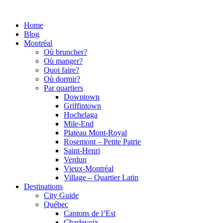
Home
Blog
Montréal
Où bruncher?
Où manger?
Quoi faire?
Où dormir?
Par quartiers
Downtown
Griffintown
Hochelaga
Mile-End
Plateau Mont-Royal
Rosemont – Petite Patrie
Saint-Henri
Verdun
Vieux-Montréal
Village – Quartier Latin
Destinations
City Guide
Québec
Cantons de l’Est
Charlevoix