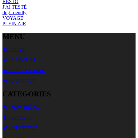
RESTO
J'AI TESTÉ
dog-friendly
VOYAGE
PLEIN AIR
MENU
01 / HOME
01 / À PROPOS
03 / COLLABORER
04 / CONTACT
CATEGORIES
05 / MONTRÉAL
06 / VOYAGE
07 / LIFESTYLE