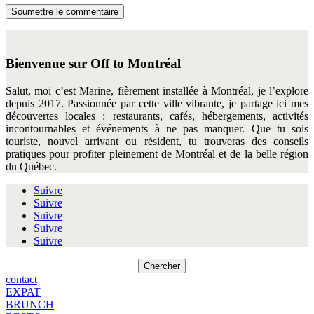
Soumettre le commentaire
Bienvenue sur Off to Montréal
Salut, moi c’est
Marine,
fièrement
installée
à
Montréal, je l’explore
depuis 2017.
Passionnée
par
cette
ville
vibrante,
je
partage
ici
mes
découvertes
locales :
restaurants,
cafés,
hébergements,
activités
incontournables
et
événements
à
ne
pas
manquer.
Que
tu
sois
touriste,
nouvel
arrivant
ou
résident,
tu
trouveras
des
conseils
pratiques
pour
profiter
pleinement
de
Montréal
et
de
la
belle
région
du
Québec.
Suivre
Suivre
Suivre
Suivre
Suivre
Rechercher:
contact
EXPAT
BRUNCH