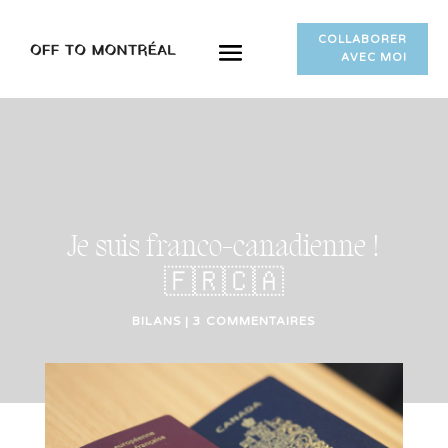
COLLABORER
AVEC MOI
Je suis franco-canadienne !
🇫🇷🇨🇦
BILANS
|
3 COMMENTAIRES