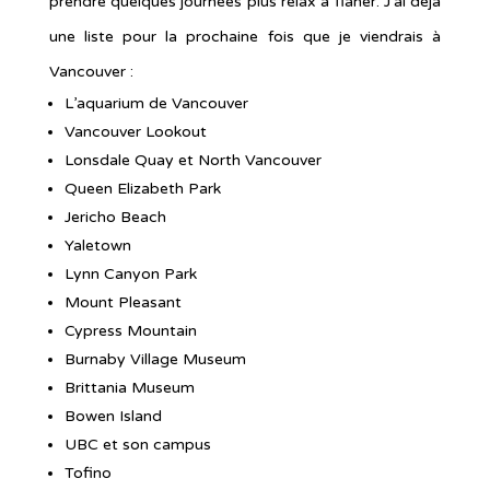
prendre quelques journées plus relax à flâner. J’ai déjà
une liste pour la prochaine fois que je viendrais à
Vancouver :
L’aquarium de Vancouver
Vancouver Lookout
Lonsdale Quay et North Vancouver
Queen Elizabeth Park
Jericho Beach
Yaletown
Lynn Canyon Park
Mount Pleasant
Cypress Mountain
Burnaby Village Museum
Brittania Museum
Bowen Island
UBC et son campus
Tofino