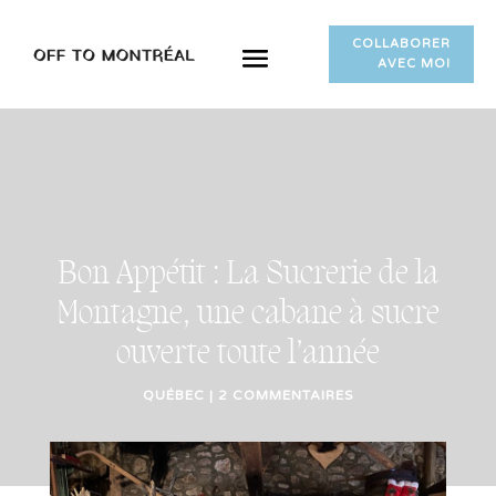
COLLABORER
AVEC MOI
Bon Appétit : La Sucrerie de la
Montagne, une cabane à sucre
ouverte toute l’année
QUÉBEC
|
2 COMMENTAIRES