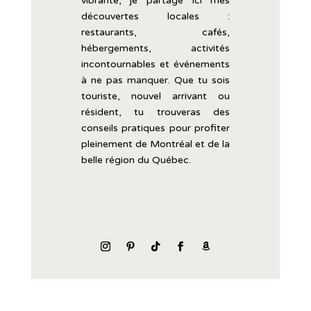
vibrante,
je
partage
ici
mes
découvertes
locales :
restaurants,
cafés,
hébergements,
activités
incontournables
et
événements
à
ne
pas
manquer.
Que
tu
sois
touriste,
nouvel
arrivant
ou
résident,
tu
trouveras
des
conseils
pratiques
pour
profiter
pleinement
de
Montréal
et
de
la
belle
région
du
Québec.