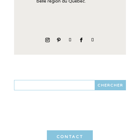
belle
région
du
Québec.
CONTACT