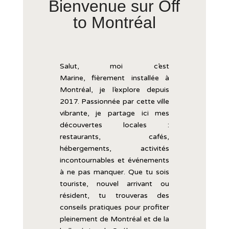
Bienvenue sur Off
to Montréal
Salut, moi c’est
Marine,
fièrement
installée
à
Montréal, je l’explore
depuis
2017.
Passionnée
par
cette
ville
vibrante,
je
partage
ici
mes
découvertes
locales :
restaurants,
cafés,
hébergements,
activités
incontournables
et
événements
à
ne
pas
manquer.
Que
tu
sois
touriste,
nouvel
arrivant
ou
résident,
tu
trouveras
des
conseils
pratiques
pour
profiter
pleinement
de
Montréal
et
de
la