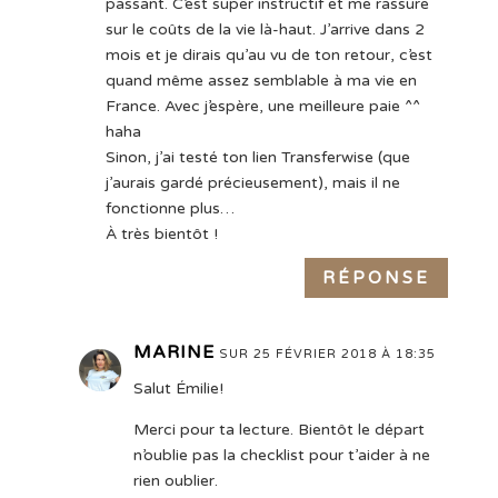
passant. C’est super instructif et me rassure
sur le coûts de la vie là-haut. J’arrive dans 2
mois et je dirais qu’au vu de ton retour, c’est
quand même assez semblable à ma vie en
France. Avec j’espère, une meilleure paie ^^
haha
Sinon, j’ai testé ton lien Transferwise (que
j’aurais gardé précieusement), mais il ne
fonctionne plus…
À très bientôt !
RÉPONSE
MARINE
SUR 25 FÉVRIER 2018 À 18:35
Salut Émilie!
Merci pour ta lecture. Bientôt le départ
n’oublie pas la checklist pour t’aider à ne
rien oublier.