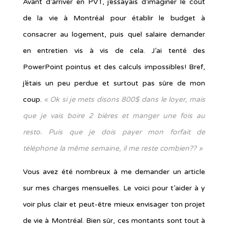
Avant d’arriver en PVT, j’essayais d’imaginer le coût
de la vie à Montréal pour établir le budget à
consacrer au logement, puis quel salaire demander
en entretien vis à vis de cela. J’ai tenté des
PowerPoint pointus et des calculs impossibles! Bref,
j’étais un peu perdue et surtout pas sûre de mon
coup.
« Ok si je mets disons 800$ dans le loyer, mais
que je vais boire 2 bières et manger une fois au
resto. Puis que je dois payer mon forfait de
téléphone la même semaine, il me reste combien?? »
Vous avez été nombreux à me demander un article
sur mes charges mensuelles. Le voici pour t’aider à y
voir plus clair et peut-être mieux envisager ton projet
de vie à Montréal. Bien sûr, ces montants sont tout à