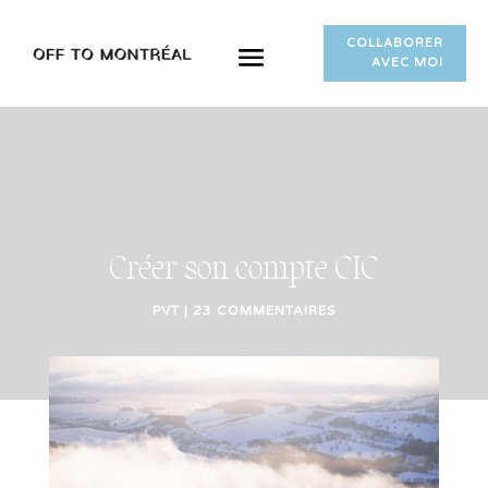
COLLABORER
AVEC MOI
Créer son compte CIC
PVT
|
23 COMMENTAIRES