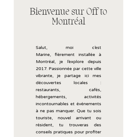
Bienvenue sur Off to
Montréal
Salut, moi c’est
Marine,
fièrement
installée
à
Montréal, je l’explore
depuis
2017.
Passionnée
par
cette
ville
vibrante,
je
partage
ici
mes
découvertes
locales :
restaurants,
cafés,
hébergements,
activités
incontournables
et
événements
à
ne
pas
manquer.
Que
tu
sois
touriste,
nouvel
arrivant
ou
résident,
tu
trouveras
des
conseils
pratiques
pour
profiter