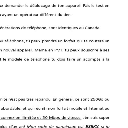
x demander le déblocage de ton appareil. Fais le test en
 ayant un opérateur différent du tien.
générations de téléphone, sont identiques au Canada.
au téléphone, tu peux prendre un forfait qui te coutera un
 un nouvel appareil. Même en PVT, tu peux souscrire à ses
ant le modèle de téléphone tu dois faire un acompte à la
imité n’est pas très repandu. En général, ce sont 250Go ou
 abordable, et qui réunit mon forfait mobile et Internet au
connexion illimitée et 30 Mbps de vitesse.
J’en suis super
plus d’un an!
Mon code de parrainage est
E35KX
, si tu