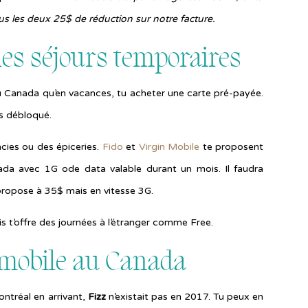
tous les deux 25$ de réduction sur notre facture.
les séjours temporaires
 au Canada qu’en vacances, tu acheter une carte pré-payée.
cas débloqué.
cies ou des épiceries.
Fido
et
Virgin Mobile
te proposent
ada avec 1G ode data valable durant un mois. Il faudra
propose à 35$ mais en vitesse 3G.
is t’offre des journées à l’étranger comme Free.
t mobile au Canada
Montréal en arrivant,
Fizz
n’existait pas en 2017. Tu peux en