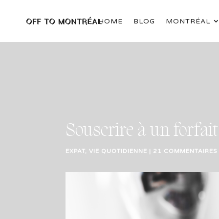
HOME
BLOG
MONTRÉAL
Souscrire à un forfai
EXPAT
,
VIE QUOTIDIENNE
|
21 COMMENTAIRES