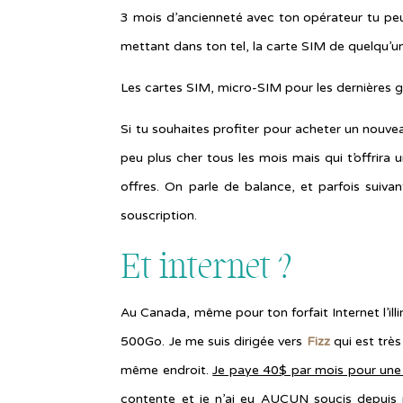
3 mois d’ancienneté avec ton opérateur tu peu
mettant dans ton tel, la carte SIM de quelqu’un
Les cartes SIM, micro-SIM pour les dernières 
Si tu souhaites profiter pour acheter un nouve
peu plus cher tous les mois mais qui t’offrira
offres. On parle de balance, et parfois suiv
souscription.
Et internet ?
Au Canada, même pour ton forfait Internet l’ill
500Go. Je me suis dirigée vers
Fizz
qui est très
même endroit.
Je paye 40$ par mois pour une 
contente et je n’ai eu AUCUN soucis depuis 