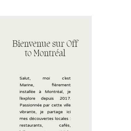
Bienvenue sur Off
to Montréal
Salut, moi c’est
Marine,
fièrement
installée
à
Montréal, je
l’explore
depuis 2017.
Passionnée
par
cette
ville
vibrante,
je
partage
ici
mes
découvertes
locales :
restaurants,
cafés,