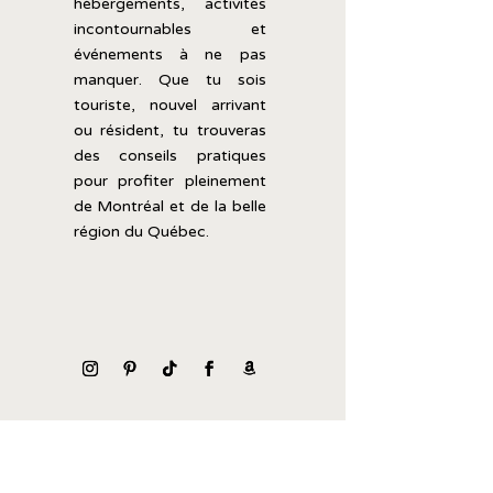
hébergements,
activités
incontournables
et
événements
à
ne
pas
manquer.
Que
tu
sois
touriste,
nouvel
arrivant
ou
résident,
tu
trouveras
des
conseils
pratiques
pour
profiter
pleinement
de
Montréal
et
de
la
belle
région
du
Québec.