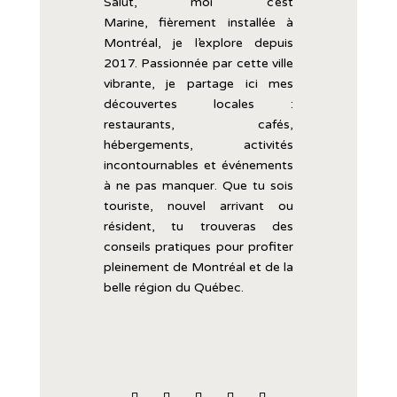
Salut, moi c’est
Marine,
fièrement
installée
à
Montréal, je l’explore
depuis
2017.
Passionnée
par
cette
ville
vibrante,
je
partage
ici
mes
découvertes
locales :
restaurants,
cafés,
hébergements,
activités
incontournables
et
événements
à
ne
pas
manquer.
Que
tu
sois
touriste,
nouvel
arrivant
ou
résident,
tu
trouveras
des
conseils
pratiques
pour
profiter
pleinement
de
Montréal
et
de
la
belle
région
du
Québec.