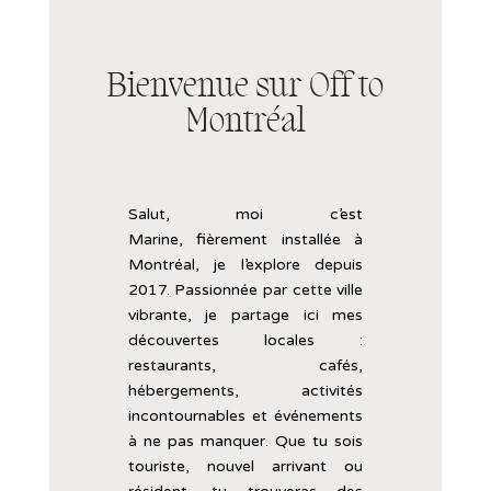
Bienvenue sur Off to
Montréal
Salut, moi c’est
Marine,
fièrement
installée
à
Montréal, je l’explore
depuis
2017.
Passionnée
par
cette
ville
vibrante,
je
partage
ici
mes
découvertes
locales :
restaurants,
cafés,
hébergements,
activités
incontournables
et
événements
à
ne
pas
manquer.
Que
tu
sois
touriste,
nouvel
arrivant
ou