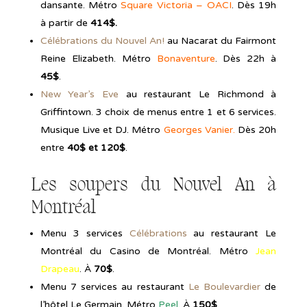
dansante. Métro
Square Victoria – OACI
. Dès 19h
à partir de
414$.
Célébrations du Nouvel An!
au Nacarat du Fairmont
Reine Elizabeth. Métro
Bonaventure
. Dès 22h à
45$
.
New Year’s Eve
au restaurant Le Richmond à
Griffintown. 3 choix de menus entre 1 et 6 services.
Musique Live et DJ. Métro
Georges Vanier.
Dès 20h
entre
40$ et 120$
.
Les soupers du Nouvel An à
Montréal
Menu 3 services
Célébrations
au restaurant Le
Montréal du Casino de Montréal. Métro
Jean
Drapeau
. À
70$
.
Menu 7 services au restaurant
Le Boulevardier
de
l’hôtel Le Germain. Métro
Peel
. À
150$
.