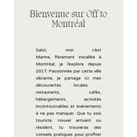
Bienvenue sur Off to
Montréal
Salut, moi c’est
Marine,
fièrement
installée
à
Montréal, je l’explore
depuis
2017.
Passionnée
par
cette
ville
vibrante,
je
partage
ici
mes
découvertes
locales :
restaurants,
cafés,
hébergements,
activités
incontournables
et
événements
à
ne
pas
manquer.
Que
tu
sois
touriste,
nouvel
arrivant
ou
résident,
tu
trouveras
des
conseils
pratiques
pour
profiter