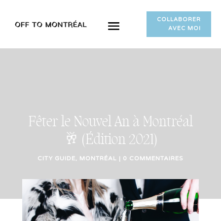
COLLABORER
AVEC MOI
Fêter le Nouvel An à Montréal
🥂 (Édition 2021)
CITY GUIDE
,
MONTRÉAL
|
0 COMMENTAIRES