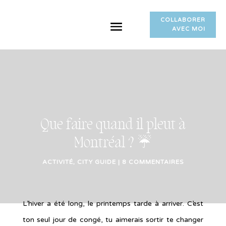
COLLABORER
AVEC MOI
Que faire quand il pleut à
Montréal ? ☔
ACTIVITÉ
,
CITY GUIDE
|
8 COMMENTAIRES
L’hiver a été long, le printemps tarde à arriver. C’est
ton seul jour de congé, tu aimerais sortir te changer