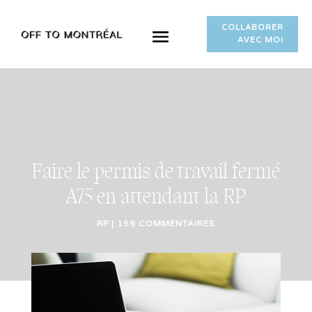
COLLABORER
AVEC MOI
Faire le permis de travail fermé
A75 en attendant la RP
RP
|
159 COMMENTAIRES